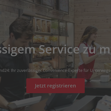
assigem Service zu 
nd24: Ihr zuverlässiger Convenience-Experte für Unterwe
Jetzt registrieren